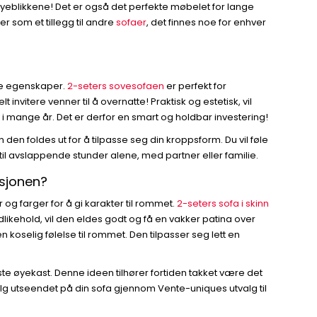
øyeblikkene! Det er også det perfekte møbelet for lange
er som et tillegg til andre
sofaer
, det finnes noe for enhver
ige egenskaper.
2-seters sovesofaen
er perfekt for
invitere venner til å overnatte! Praktisk og estetisk, vil
 i mange år. Det er derfor en smart og holdbar investering!
n foldes ut for å tilpasse seg din kroppsform. Du vil føle
e til avslappende stunder alene, med partner eller familie.
sjonen?
og farger for å gi karakter til rommet.
2-seters sofa i skinn
vedlikehold, vil den eldes godt og få en vakker patina over
i en koselig følelse til rommet. Den tilpasser seg lett en
rste øyekast. Denne ideen tilhører fortiden takket være det
lg utseendet på din sofa gjennom Vente-uniques utvalg til