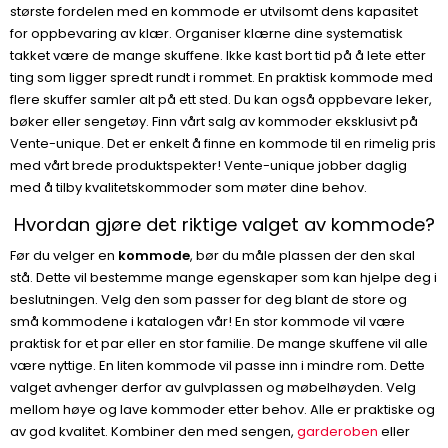
største fordelen med en kommode er utvilsomt dens kapasitet
for oppbevaring av klær. Organiser klærne dine systematisk
takket være de mange skuffene. Ikke kast bort tid på å lete etter
ting som ligger spredt rundt i rommet. En praktisk kommode med
flere skuffer samler alt på ett sted. Du kan også oppbevare leker,
bøker eller sengetøy. Finn vårt salg av kommoder eksklusivt på
Vente-unique. Det er enkelt å finne en kommode til en rimelig pris
med vårt brede produktspekter! Vente-unique jobber daglig
med å tilby kvalitetskommoder som møter dine behov.
Hvordan gjøre det riktige valget av kommode?
Før du velger en
kommode
, bør du måle plassen der den skal
stå. Dette vil bestemme mange egenskaper som kan hjelpe deg i
beslutningen. Velg den som passer for deg blant de store og
små kommodene i katalogen vår! En stor kommode vil være
praktisk for et par eller en stor familie. De mange skuffene vil alle
være nyttige. En liten kommode vil passe inn i mindre rom. Dette
valget avhenger derfor av gulvplassen og møbelhøyden. Velg
mellom høye og lave kommoder etter behov. Alle er praktiske og
av god kvalitet. Kombiner den med sengen,
garderoben
eller