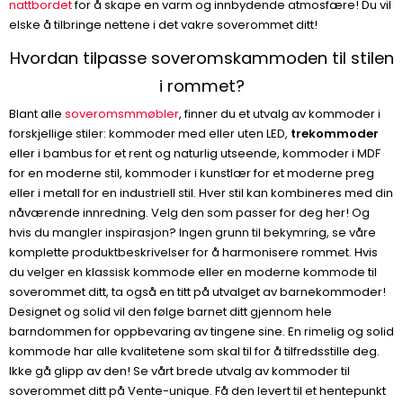
nattbordet
for å skape en varm og innbydende atmosfære! Du vil
elske å tilbringe nettene i det vakre soverommet ditt!
Hvordan tilpasse soveromskammoden til stilen
i rommet?
Blant alle
soveromsmmøbler
, finner du et utvalg av kommoder i
forskjellige stiler: kommoder med eller uten LED,
trekommoder
eller i bambus for et rent og naturlig utseende, kommoder i MDF
for en moderne stil, kommoder i kunstlær for et moderne preg
eller i metall for en industriell stil. Hver stil kan kombineres med din
nåværende innredning. Velg den som passer for deg her! Og
hvis du mangler inspirasjon? Ingen grunn til bekymring, se våre
komplette produktbeskrivelser for å harmonisere rommet. Hvis
du velger en klassisk kommode eller en moderne kommode til
soverommet ditt, ta også en titt på utvalget av barnekommoder!
Designet og solid vil den følge barnet ditt gjennom hele
barndommen for oppbevaring av tingene sine. En rimelig og solid
kommode har alle kvalitetene som skal til for å tilfredsstille deg.
Ikke gå glipp av den! Se vårt brede utvalg av kommoder til
soverommet ditt på Vente-unique. Få den levert til et hentepunkt