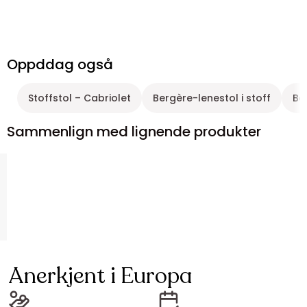
Oppddag også
Stoffstol – Cabriolet
Bergère-lenestol i stoff
Be
Sammenlign med lignende produkter
Anerkjent i Europa