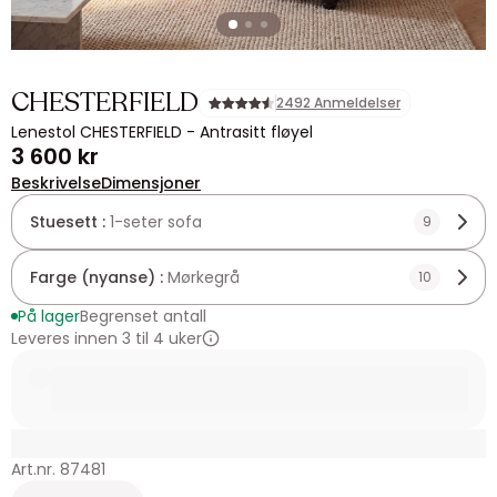
CHESTERFIELD
2492 Anmeldelser
Lenestol CHESTERFIELD - Antrasitt fløyel
3 600 kr
Beskrivelse
Dimensjoner
Stuesett :
1-seter sofa
9
Farge (nyanse) :
Mørkegrå
10
På lager
Begrenset antall
Leveres innen 3 til 4 uker
Art.nr. 87481