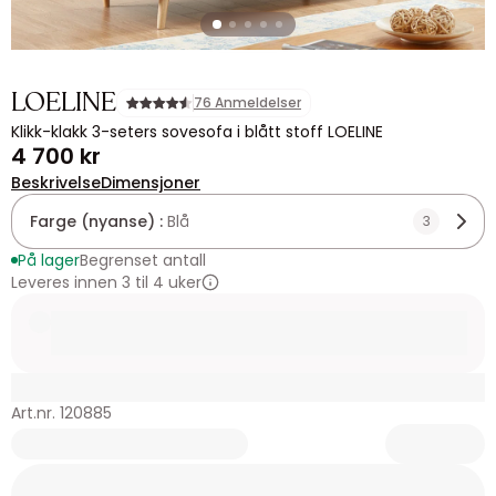
LOELINE
76 Anmeldelser
Klikk-klakk 3-seters sovesofa i blått stoff LOELINE
4 700 kr
Beskrivelse
Dimensjoner
Farge (nyanse) :
Blå
3
På lager
Begrenset antall
Leveres innen 3 til 4 uker
Art.nr. 120885