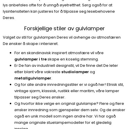
lys anbefales ofte for å unngå øyetretthet. Sørg også for at
lysintensiteten kan justeres for å tilpasse seg lesebehovene
Deres.
Forskjellige stiler av gulvlamper
Valget av stil for gulvlampen Deres vil avhenge av atmosfæren
De ønsker å skape i interiøret.
For en skandinavisk inspirert atmosfære vil våre
gulvlamper i tre
skape en koselig stemning.
Er De fan av industriell designstil, vil De finne det De leter
etter blant våre vakreste
studiolamper
og
metallgulvlamper
.
Og for alle andre innredningsstiler er vi også her! Etnisk stil,
vintage sjarm, klassisk, rustikk eller maritim, våre lamper
tilpasser seg Deres ønsker.
Og hvorfor ikke velge en original gulvlampe? Flere og flere
ønsker innredning som gjenspeiler dem selv. Og de ønsker
også en unik modell som ingen andre har. Vi har også
mange originale stuelampemodeller for et gledelig
innslag.