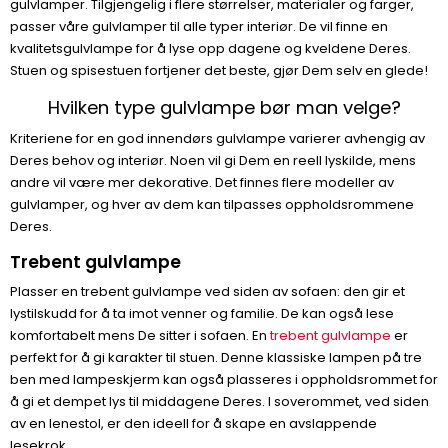
gulvlamper. Tilgjengelig i flere størrelser, materialer og farger,
passer våre gulvlamper til alle typer interiør. De vil finne en
kvalitetsgulvlampe for å lyse opp dagene og kveldene Deres.
Stuen og spisestuen fortjener det beste, gjør Dem selv en glede!
Hvilken type gulvlampe bør man velge?
Kriteriene for en god innendørs gulvlampe varierer avhengig av
Deres behov og interiør. Noen vil gi Dem en reell lyskilde, mens
andre vil være mer dekorative. Det finnes flere modeller av
gulvlamper, og hver av dem kan tilpasses oppholdsrommene
Deres.
Trebent gulvlampe
Plasser en trebent gulvlampe ved siden av sofaen: den gir et
lystilskudd for å ta imot venner og familie. De kan også lese
komfortabelt mens De sitter i sofaen. En
trebent gulvlampe
er
perfekt for å gi karakter til stuen. Denne klassiske lampen på tre
ben med lampeskjerm kan også plasseres i oppholdsrommet for
å gi et dempet lys til middagene Deres. I soverommet, ved siden
av en lenestol, er den ideell for å skape en avslappende
lesekrok.