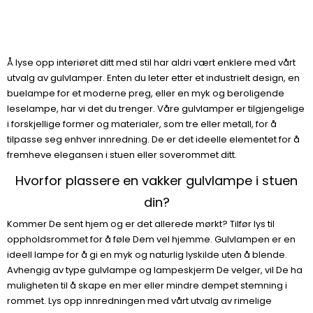
Å lyse opp interiøret ditt med stil har aldri vært enklere med vårt
utvalg av gulvlamper. Enten du leter etter et industrielt design, en
buelampe for et moderne preg, eller en myk og beroligende
leselampe, har vi det du trenger. Våre gulvlamper er tilgjengelige
i forskjellige former og materialer, som tre eller metall, for å
tilpasse seg enhver innredning. De er det ideelle elementet for å
fremheve elegansen i stuen eller soverommet ditt.
Hvorfor plassere en vakker gulvlampe i stuen
din?
Kommer De sent hjem og er det allerede mørkt? Tilfør lys til
oppholdsrommet for å føle Dem vel hjemme. Gulvlampen er en
ideell lampe for å gi en myk og naturlig lyskilde uten å blende.
Avhengig av type gulvlampe og lampeskjerm De velger, vil De ha
muligheten til å skape en mer eller mindre dempet stemning i
rommet. Lys opp innredningen med vårt utvalg av rimelige