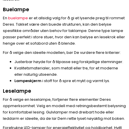
Buelampe
En
buelampe
er et allsidig valg for å gi et lysende preg til rommet
Deres. Takket være den buede strukturen, kan den belyse
spesifikke områder uten behov for taklampe. Denne type lampe
passer perfekt i store stuer, hvor den kan belyse en lesekrok eller
henge over et sofabord uten å blende.
For å velge den ideelle modellen, bør De vurdere flere kriterier:
Justerbar høyde for å tilpasse seg forskjellige stemninger.
Kvalitetsmaterialer, som metall eller tre, for et moderne
eller naturlig utseende.
Lampeskjerm
i stoff for å spre et mykt og varmt lys.
Leselampe
For å velge en leselampe, fortjener flere elementer Deres
oppmerksomhet. Velg en modell med retningsbestemt belysning
for komfortabel lesing. Gulvlamper med dreibart hode eller
leddarm er ideelle, da de lar Dem rette lyset nøyaktig mot boken.
Foretrukne LED-lamper for energieffektivitet og holdbarhet. Hvitt