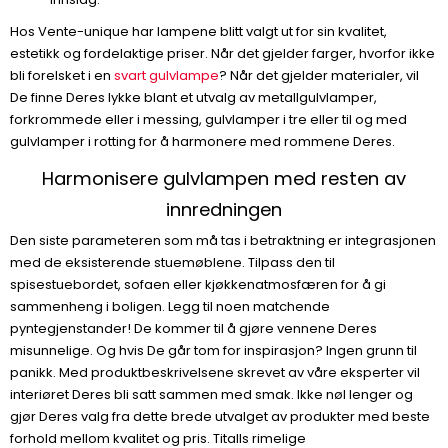
Hos Vente-unique har lampene blitt valgt ut for sin kvalitet,
estetikk og fordelaktige priser. Når det gjelder farger, hvorfor ikke
bli forelsket i en
svart gulvlampe
? Når det gjelder materialer, vil
De finne Deres lykke blant et utvalg av metallgulvlamper,
forkrommede eller i messing, gulvlamper i tre eller til og med
gulvlamper i rotting for å harmonere med rommene Deres.
Harmonisere gulvlampen med resten av
innredningen
Den siste parameteren som må tas i betraktning er integrasjonen
med de eksisterende stuemøblene. Tilpass den til
spisestuebordet, sofaen eller kjøkkenatmosfæren for å gi
sammenheng i boligen. Legg til noen matchende
pyntegjenstander! De kommer til å gjøre vennene Deres
misunnelige. Og hvis De går tom for inspirasjon? Ingen grunn til
panikk. Med produktbeskrivelsene skrevet av våre eksperter vil
interiøret Deres bli satt sammen med smak. Ikke nøl lenger og
gjør Deres valg fra dette brede utvalget av produkter med beste
forhold mellom kvalitet og pris. Titalls rimelige