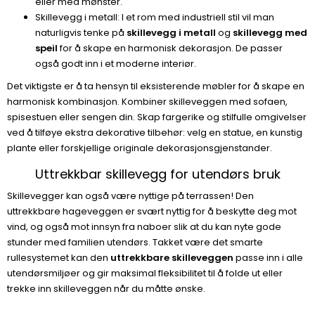
eller med mønster.
Skillevegg i metall: I et rom med industriell stil vil man
naturligvis tenke på
skillevegg i metall
og
skillevegg med
speil
for å skape en harmonisk dekorasjon. De passer
også godt inn i et moderne interiør.
Det viktigste er å ta hensyn til eksisterende møbler for å skape en
harmonisk kombinasjon. Kombiner skilleveggen med sofaen,
spisestuen eller sengen din. Skap fargerike og stilfulle omgivelser
ved å tilføye ekstra dekorative tilbehør: velg en statue, en kunstig
plante eller forskjellige originale dekorasjonsgjenstander.
Uttrekkbar skillevegg for utendørs bruk
Skillevegger kan også være nyttige på terrassen! Den
uttrekkbare hageveggen er svært nyttig for å beskytte deg mot
vind, og også mot innsyn fra naboer slik at du kan nyte gode
stunder med familien utendørs. Takket være det smarte
rullesystemet kan den
uttrekkbare skilleveggen
passe inn i alle
utendørsmiljøer og gir maksimal fleksibilitet til å folde ut eller
trekke inn skilleveggen når du måtte ønske.