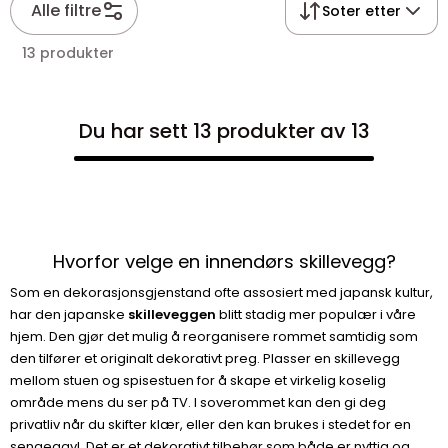
Alle filtre
Soter etter
13 produkter
Du har sett 13 produkter av 13
Hvorfor velge en innendørs skillevegg?
Som en dekorasjonsgjenstand ofte assosiert med japansk kultur,
har den japanske
skilleveggen
blitt stadig mer populær i våre
hjem. Den gjør det mulig å reorganisere rommet samtidig som
den tilfører et originalt dekorativt preg. Plasser en skillevegg
mellom stuen og spisestuen for å skape et virkelig koselig
område mens du ser på TV. I soverommet kan den gi deg
privatliv når du skifter klær, eller den kan brukes i stedet for en
sengegavl. Det er et dekorativt tilbehør som både er nyttig og