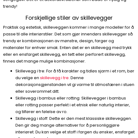
trendy!
Forskjellige stiler av skillevegger
Praktisk og estetisk, skilleveggen kommer i mange modeller for å
passe til alle interiørstiler. Det som gjør innendørs skillevegger så
trendy er kombinasjonen av mønstre, design, farger og
materialer for enhver smak. Enten det er en skillevegg med trykk
eller en ensfarget skillevegg, en tett eller perforert skillevegg,
finnes det mange mulige kombinasjoner.
Skillevegg i tre: For å få karakter og tidløs sjarm i et rom, bør
du velge en
skillevegg i tre
. Denne
dekorasjonsgjenstanden vil gi varme til atmosfæren i stuen
eller soverommet ditt.
Skillevegg i bambus eller rotting: Skillevegger i bambus
eller rotting passer perfekt i et etnisk eller naturlig interiør,
og tilfører en følelse av ro.
Skillevegg i stoff: Dette er den mest klassiske skilleveggen.
Den gir deg mange alternativer for å personliggjøre
interiøret. Du kan velge et stoff i fargen du ønsker, ensfarget