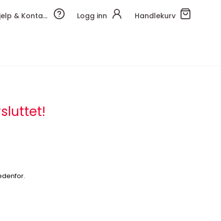
Hjelp & Kontakt
Logg inn
Handlekurv
luttet!
edenfor.