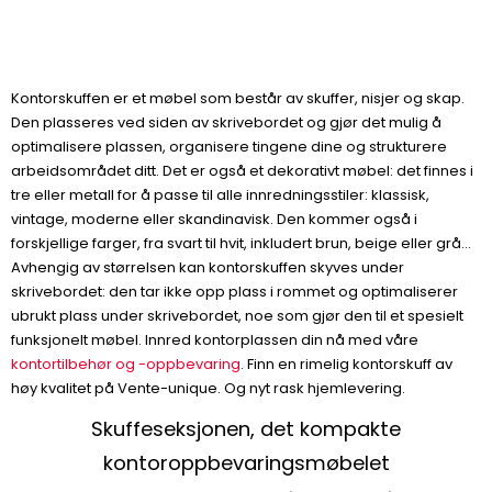
Kontorskuffen er et møbel som består av skuffer, nisjer og skap.
Den plasseres ved siden av skrivebordet og gjør det mulig å
optimalisere plassen, organisere tingene dine og strukturere
arbeidsområdet ditt. Det er også et dekorativt møbel: det finnes i
tre eller metall for å passe til alle innredningsstiler: klassisk,
vintage, moderne eller skandinavisk. Den kommer også i
forskjellige farger, fra svart til hvit, inkludert brun, beige eller grå...
Avhengig av størrelsen kan kontorskuffen skyves under
skrivebordet: den tar ikke opp plass i rommet og optimaliserer
ubrukt plass under skrivebordet, noe som gjør den til et spesielt
funksjonelt møbel. Innred kontorplassen din nå med våre
kontortilbehør og -oppbevaring
. Finn en rimelig kontorskuff av
høy kvalitet på Vente-unique. Og nyt rask hjemlevering.
Skuffeseksjonen, det kompakte
kontoroppbevaringsmøbelet