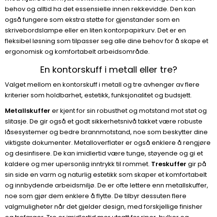
behov og alltid ha det essensielle innen rekkevidde. Den kan
også fungere som ekstra støtte for gjenstander som en
skrivebordslampe eller en liten kontorpapirkurv. Det er en
fleksibel løsning som tilpasser seg alle dine behov for å skape et
ergonomisk og komfortabelt arbeidsområde.
En kontorskuff i metall eller tre?
Valget mellom en kontorskuff i metall og tre avhenger av flere
kriterier som holdbarhet, estetikk, funksjonalitet og budsjett.
Metallskuffer
er kjent for sin robusthet og motstand mot støt og
slitasje. De gir også et godt sikkerhetsnivå takket være robuste
låsesystemer og bedre brannmotstand, noe som beskytter dine
viktigste dokumenter. Metalloverflater er også enklere å rengjøre
og desinfisere. De kan imidlertid være tunge, støyende og gi et
kaldere og mer upersonlig inntrykk til rommet.
Treskuffer
gir på
sin side en varm og naturlig estetikk som skaper et komfortabelt
og innbydende arbeidsmiljø. De er ofte lettere enn metallskuffer,
noe som gjør dem enklere å flytte. De tilbyr dessuten flere
valgmuligheter når det gjelder design, med forskjellige finisher