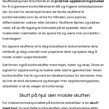
Skuffeseksjonen til kontoret er et
praktisk oppbevaringsmøbel
for å organisere kontortilbehøret ditt og frigjøre arbeidsplassen
din. Du kan for eksempel bruke de første skuffene til
kontorrekvisita som du vil ha for hånden, som penner,
stiftemaskiner, sakser eller binders. Skuffene åpnes og lukkes
raskt, så du får tilgang til innholdet på et øyeblikk. Med alt
materialet i nærheten vil du spare tid og være mer produktiv i
hverdagen!
De dypere skuffene vil la deg klassifisere dokumentene dine
vertikalt, gi deg oversikt over papirene dine og hjelpe deg å
holde orden i papirarbeidet.
Det finnes også kontorskuffer med nisjer, hyller og skap. Disse er
egnet for oppbevaring av bøker eller større gjenstander. Noen
kontorskuffer har til og med en dedikert plass for skriveren. Hvis
du har et stort skrivebord og trenger mer oppbevaringsplass,
anbefaler vi at du velger et kontorskap.
Skuff på hjul: den mobile skuffen
For maksimal funksjonalitet på kontoret anbefaler vi en
skuff
med hjul
. Du kan flytte kontorskuffen uten anstrengelse etter