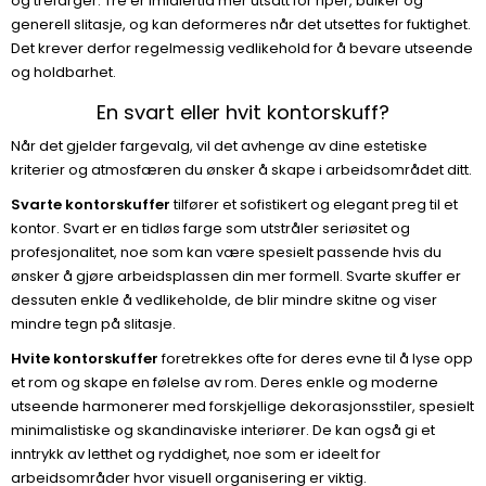
og trefarger. Tre er imidlertid mer utsatt for riper, bulker og
generell slitasje, og kan deformeres når det utsettes for fuktighet.
Det krever derfor regelmessig vedlikehold for å bevare utseende
og holdbarhet.
En svart eller hvit kontorskuff?
Når det gjelder fargevalg, vil det avhenge av dine estetiske
kriterier og atmosfæren du ønsker å skape i arbeidsområdet ditt.
Svarte kontorskuffer
tilfører et sofistikert og elegant preg til et
kontor. Svart er en tidløs farge som utstråler seriøsitet og
profesjonalitet, noe som kan være spesielt passende hvis du
ønsker å gjøre arbeidsplassen din mer formell. Svarte skuffer er
dessuten enkle å vedlikeholde, de blir mindre skitne og viser
mindre tegn på slitasje.
Hvite kontorskuffer
foretrekkes ofte for deres evne til å lyse opp
et rom og skape en følelse av rom. Deres enkle og moderne
utseende harmonerer med forskjellige dekorasjonsstiler, spesielt
minimalistiske og skandinaviske interiører. De kan også gi et
inntrykk av letthet og ryddighet, noe som er ideelt for
arbeidsområder hvor visuell organisering er viktig.