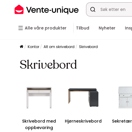
Alle våre produkter
Tilbud
Nyheter
Ins
Kontor
Alt om skrivebord
Skrivebord
Skrivebord
Skrivebord med
Hjørneskrivebord
Sekretæ
oppbevaring