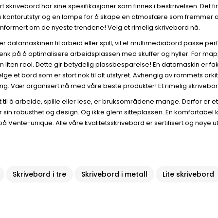
skrivebord har sine spesifikasjoner som finnes i beskrivelsen. Det finn
Deres kontorutstyr og en lampe for å skape en atmosfære som fremmer
nformert om de nyeste trendene! Velg et rimelig skrivebord nå.
ker datamaskinen til arbeid eller spill, vil et multimediabord passe pe
 tenk på å optimalisere arbeidsplassen med skuffer og hyller. For ma
er en liten reol. Dette gir betydelig plassbesparelse! En datamaskin e
ge et bord som er stort nok til alt utstyret. Avhengig av rommets arkit
. Vær organisert nå med våre beste produkter! Et rimelig skrivebord
t til å arbeide, spille eller lese, er bruksområdene mange. Derfor er e
r sin robusthet og design. Og ikke glem sitteplassen. En komfortabel 
å Vente-unique. Alle våre kvalitetsskrivebord er sertifisert og nøye u
Skrivebord i tre
Skrivebord i metall
Lite skrivebord