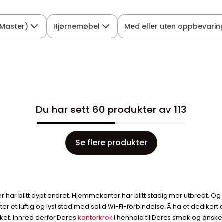
Master)
Hjørnemøbel
Med eller uten oppbevarin
Du har sett 60 produkter av 113
Se flere produkter
 har blitt dypt endret. Hjemmekontor har blitt stadig mer utbredt. Og
riter et luftig og lyst sted med solid Wi-Fi-forbindelse. Å ha et ded
rket. Innred derfor Deres
kontorkrok
i henhold til Deres smak og ønsk