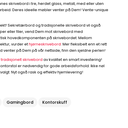
es skrivebord i tre, herdet glass, metall, med eller uten
 arbeid. Deres ideelle møbler venter på Dem! Vente-unique
rfekt! Sekretærbord og tradisjonelle skrivebord vil også
pper eller filer, vend Dem mot skrivebord med
r faktisk hovedkomponenten på skrivebordet. Mellom
ektur, vurder et
hjørneskrivebord
. Mer fleksibelt enn et rett
 venter på Dem på vår nettside, finn den sjeldne perlen!
t
tradisjonelt skrivebord
av kvalitet en smart investering!
kontorstol er nødvendig for gode arbeidsforhold. Ikke nøl
tvalgt. Nyt også rask og effektiv hjemlevering!
Gamingbord
Kontorskuff