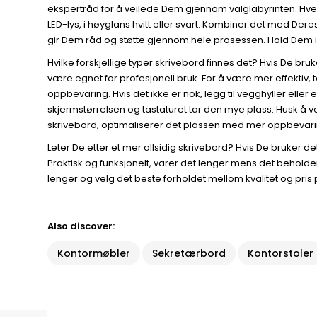
ekspertråd for å veilede Dem gjennom valglabyrinten. Hvert 
LED-lys, i høyglans hvitt eller svart. Kombiner det med 
gir Dem råd og støtte gjennom hele prosessen. Hold Dem i
Hvilke forskjellige typer skrivebord finnes det? Hvis De bru
være egnet for profesjonell bruk. For å være mer effektiv,
oppbevaring. Hvis det ikke er nok, legg til vegghyller ell
skjermstørrelsen og tastaturet tar den mye plass. Husk å vel
skrivebord, optimaliserer det plassen med mer oppbevaring
Leter De etter et mer allsidig skrivebord? Hvis De bruker de
Praktisk og funksjonelt, varer det lenger mens det beholde
lenger og velg det beste forholdet mellom kvalitet og pris p
Also discover:
Kontormøbler
Sekretærbord
Kontorstoler