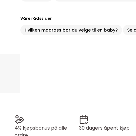
Våre rådssider
Hvilken madrass bør du velge til en baby?
Se a
4% kjøpsbonus på alle
30 dagers åpent kjøp
ordre