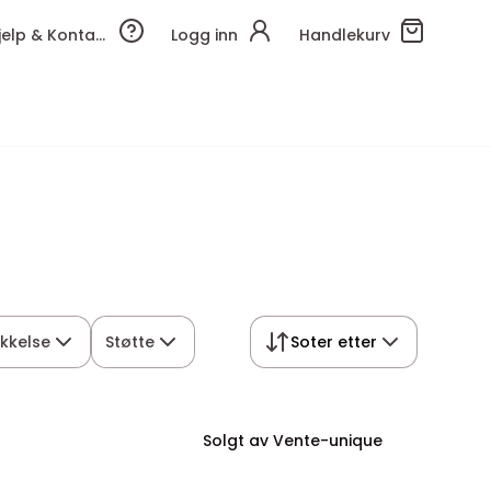
Hjelp & Kontakt
Logg inn
Handlekurv
kkelse
Støtte
Soter etter
Solgt av Vente-unique