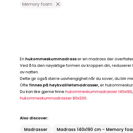
Memory foam
En
hukommeskummadrass
er en madrass der overflaten
Ved å ta den nøyaktige formen av kroppen din, reduser
av natten.
Dette gir også større uavhengighet når du sover, du blir m
Ofte
finnes på høykvalitetsmadrasser,
er hukommeskum a
Du kan like gjerne finne
hukommeskummadrasser 140x190
hukommeskummadrasser 80x200
.
Also discover:
Madrasser
Madrass 140x190 cm – Memory fo