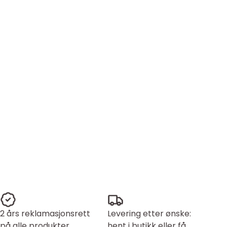
2 års reklamasjonsrett
Levering etter ønske:
på alle produkter
hent i butikk eller få