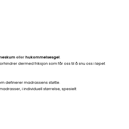
meskum
eller
hukommelsesgel
.
forhindrer dermed friksjon som får oss til å snu oss i løpet
om definerer madrassens støtte.
adrasser, i individuell størrelse, spesielt