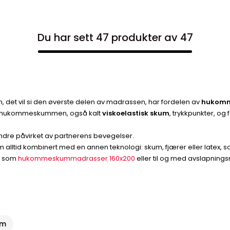
Du har sett 47 produkter av 47
, det vil si den øverste delen av madrassen, har fordelen av
hukom
er hukommeskummen, også kalt
viskoelastisk skum
, trykkpunkter, og 
indre påvirket av partnerens bevegelser.
lltid kombinert med en annen teknologi: skum, fjærer eller latex, s
, som
hukommeskummadrasser 160x200
eller til og med avslapningsm
am