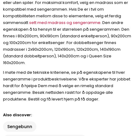
eller uten spiler. For maksimal komfort, velg en madrass som er
kompatibel med sengerammen. Hvis De er i tvil om
kompatibiliteten mellom disse to elementene, velg et ferdig
sammensatt
sett med madrass og sengeramme
. Den andre
egenskapen å ta hensyn til er størrelsen på sengerammen. Den
finnes i 80x200cm, 90x190cm (standard enkeltperson), 90x200cm
og 100x200cm for enkeltsenger. For dobbeltsenger finnes
madrasser i 2x90x200cm, 120x190cm, 120x200cm, 140x190cm
(standard dobbeltperson), 140x200cm og i Queen Size
160x200cm.
I møte med de tekniske kriteriene, se på egenskapene til hver
sengeramme i produktbeskrivelsene. Våre eksperter har jobbet
hardt for å hjelpe Dem med å velge en rimelig standard
sengeramme. Besøk nettsiden raskt for å oppdage alle
produktene. Bestill og få levert hjem på få dager.
Also discover:
Sengebunn