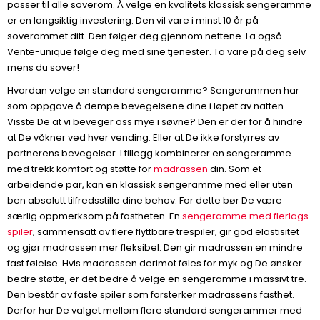
passer til alle soverom. Å velge en kvalitets klassisk sengeramme
er en langsiktig investering. Den vil vare i minst 10 år på
soverommet ditt. Den følger deg gjennom nettene. La også
Vente-unique følge deg med sine tjenester. Ta vare på deg selv
mens du sover!
Hvordan velge en standard sengeramme? Sengerammen har
som oppgave å dempe bevegelsene dine i løpet av natten.
Visste De at vi beveger oss mye i søvne? Den er der for å hindre
at De våkner ved hver vending. Eller at De ikke forstyrres av
partnerens bevegelser. I tillegg kombinerer en sengeramme
med trekk komfort og støtte for
madrassen
din. Som et
arbeidende par, kan en klassisk sengeramme med eller uten
ben absolutt tilfredsstille dine behov. For dette bør De være
særlig oppmerksom på fastheten. En
sengeramme med flerlags
spiler
, sammensatt av flere flyttbare trespiler, gir god elastisitet
og gjør madrassen mer fleksibel. Den gir madrassen en mindre
fast følelse. Hvis madrassen derimot føles for myk og De ønsker
bedre støtte, er det bedre å velge en sengeramme i massivt tre.
Den består av faste spiler som forsterker madrassens fasthet.
Derfor har De valget mellom flere standard sengerammer med