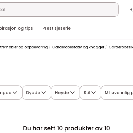
pirasjon og tips
Prestisjeserie
ntrémøbler og oppbevaring
Garderobestativ og knagger
Garderobesk
engde
Dybde
Høyde
Stil
Miljøvennlig
Du har sett 10 produkter av 10