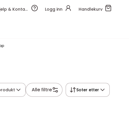
Hjelp & Kontakt
Logg inn
Handlekurv
ap
Alle filtre
 produkt
Soter etter