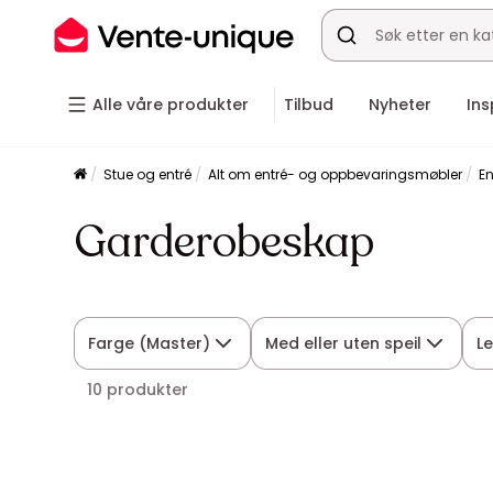
Alle våre produkter
Tilbud
Nyheter
Ins
Stue og entré
Alt om entré- og oppbevaringsmøbler
E
Garderobeskap
Farge (Master)
Med eller uten speil
L
10 produkter