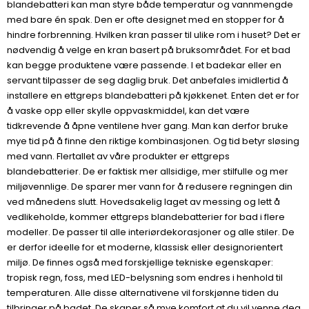
blandebatteri kan man styre både temperatur og vannmengde
med bare én spak. Den er ofte designet med en stopper for å
hindre forbrenning. Hvilken kran passer til ulike rom i huset? Det er
nødvendig å velge en kran basert på bruksområdet. For et bad
kan begge produktene være passende. I et badekar eller en
servant tilpasser de seg daglig bruk. Det anbefales imidlertid å
installere en ettgreps blandebatteri på kjøkkenet. Enten det er for
å vaske opp eller skylle oppvaskmiddel, kan det være
tidkrevende å åpne ventilene hver gang. Man kan derfor bruke
mye tid på å finne den riktige kombinasjonen. Og tid betyr sløsing
med vann. Flertallet av våre produkter er ettgreps
blandebatterier. De er faktisk mer allsidige, mer stilfulle og mer
miljøvennlige. De sparer mer vann for å redusere regningen din
ved månedens slutt. Hovedsakelig laget av messing og lett å
vedlikeholde, kommer ettgreps blandebatterier for bad i flere
modeller. De passer til alle interiørdekorasjoner og alle stiler. De
er derfor ideelle for et moderne, klassisk eller designorientert
miljø. De finnes også med forskjellige tekniske egenskaper:
tropisk regn, foss, med LED-belysning som endres i henhold til
temperaturen. Alle disse alternativene vil forskjønne tiden du
tilbringer på badet. De skaper så mye komfort at du vil venne deg