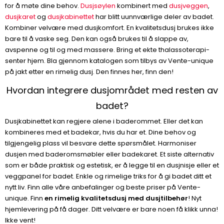
for å møte dine behov.
Dusjsøylen
kombinert med
dusjveggen
,
dusjkaret
og
dusjkabinettet
har blitt uunnværlige deler av badet.
Kombiner velvære med dusjkomfort. En kvalitetsdusj brukes ikke
bare til å vaske seg. Den kan også brukes til å slappe av,
avspenne og til og med massere. Bring et ekte thalassoterapi-
senter hjem. Bla gjennom katalogen som tilbys av Vente-unique
på jakt etter en rimelig dusj. Den finnes her, finn den!
Hvordan integrere dusjområdet med resten av
badet?
Dusjkabinettet kan regjere alene i baderommet. Eller det kan
kombineres med et badekar, hvis du har et. Dine behov og
tilgjengelig plass vil besvare dette spørsmålet. Harmoniser
dusjen med baderomsmøbler eller badekaret. Et siste alternativ
som er både praktisk og estetisk, er å legge til en dusjnisje eller et
veggpanel for badet. Enkle og rimelige triks for å gi badet ditt et
nytt liv. Finn alle våre anbefalinger og beste priser på Vente-
unique. Finn
en rimelig kvalitetsdusj med dusjtilbehør
! Nyt
hjemlevering på få dager. Ditt velvære er bare noen få klikk unna!
Ikke vent!