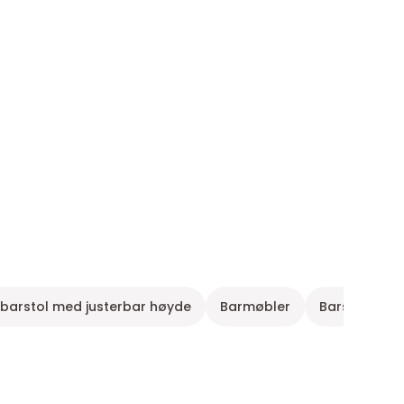
 barstol med justerbar høyde
Barmøbler
Barstoler i k