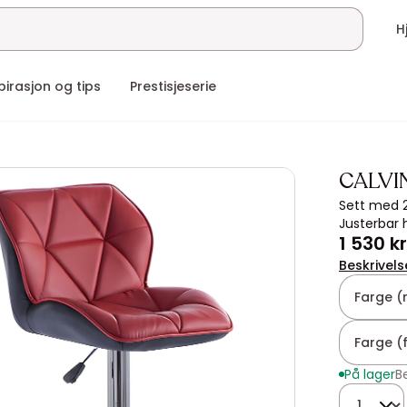
pirasjon og tips
Prestisjeserie
CALVI
Sett med 2
Justerbar 
1 530 kr
Beskrivels
Farge (
Farge (f
På lager
B
Antall