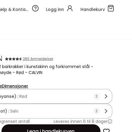
Hjelp & Kontakt
Logg inn
Handlekurv
N
280 Anmeldelser
 barkrakker i kunstskinn og forkrommet stål -
høyde - Rød - CALVIN
e
Dimensjoner
nyanse) :
Rød
3
ot) :
Sølv
2
egrenset antall
Leveres innen 6 til 8 dager
Legg i handlekurven