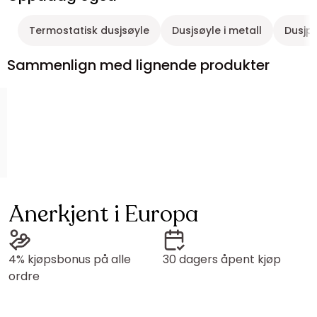
Termostatisk dusjsøyle
Dusjsøyle i metall
Dusjp
Sammenlign med lignende produkter
Anerkjent i Europa
4% kjøpsbonus på alle
30 dagers åpent kjøp
ordre