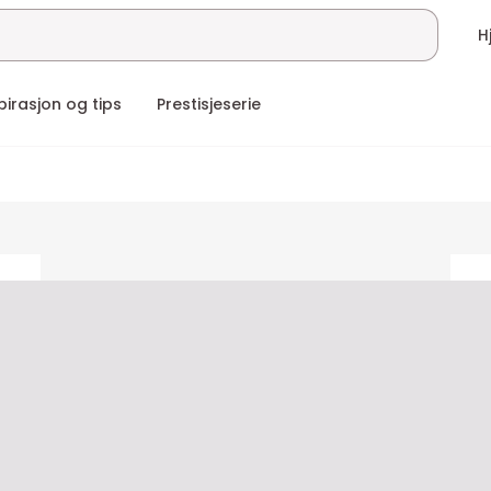
pirasjon og tips
Prestisjeserie
ceholder
placeholder